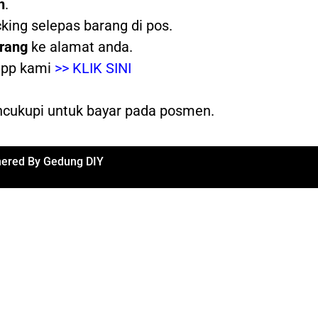
n
.
ing selepas barang di pos.
arang
ke alamat anda.
app kami
>> KLIK SINI
ncukupi untuk bayar pada posmen.
ered By Gedung DIY