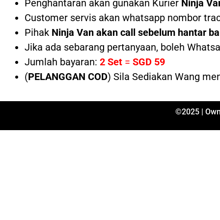
Penghantaran akan gunakan Kurier
Ninja Va
Customer servis akan whatsapp nombor track
Pihak
Ninja Van akan call sebelum hantar b
Jika ada sebarang pertanyaan, boleh Whats
Jumlah bayaran:
2 Set
=
SGD 59
(
PELANGGAN COD
) Sila Sediakan Wang me
©2025 | Own